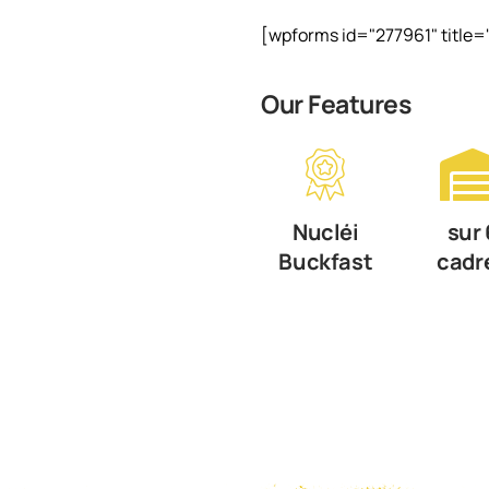
[wpforms id="277961" title=
Our Features
Nucléi
sur 
Buckfast
cadr